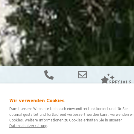
Wir verwenden Cookies
Damit unsere Webseite technisch einwandfrei funktioniert und für Sie
VERSCHENKEN SIE URLAUB IN
optimal gestaltet und fortlaufend verbessert werden kann, verwenden wi
Cookies. Weitere Informationen zu Cookies erhalten Sie in unserer
GRÖMITZ
Datenschutzerklärung
.