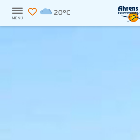
20°C
MENÜ